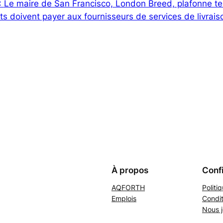
:
Le maire de San Francisco, London Breed, plafonne te
ts doivent payer aux fournisseurs de services de livrais
À propos
Confi
AQFORTH
Politi
Emplois
Condit
Nous j