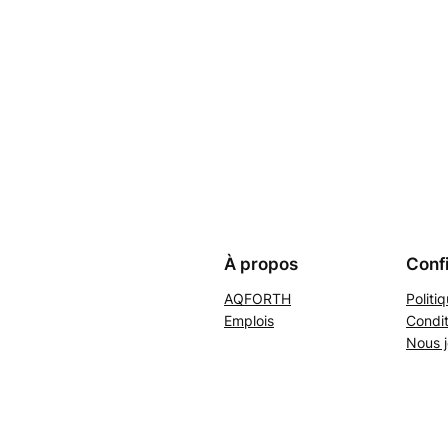
À propos
Confi
AQFORTH
Politi
Emplois
Condit
Nous j