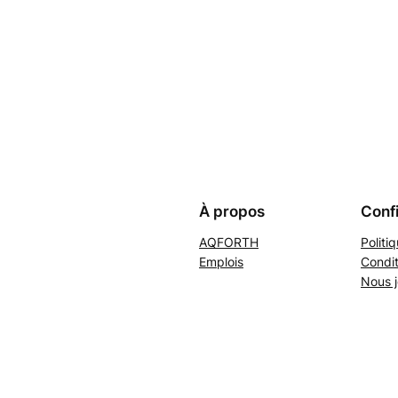
À propos
Confi
AQFORTH
Politi
Emplois
Condit
Nous j