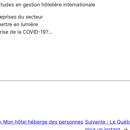
tudes en gestion hôtelière internationale
reprises du secteur
mettre en lumière
 crise de la COVID-19?…
: « Mon hôtel héberge des personnes
Suivante :
Le Québe
pour un instant
→