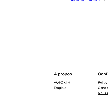
À propos
Confi
AQFORTH
Politi
Emplois
Condit
Nous j