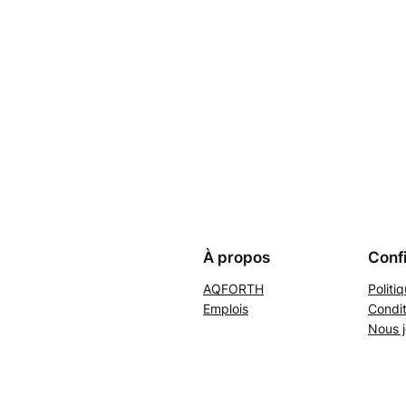
À propos
Confi
AQFORTH
Politi
Emplois
Condit
Nous j