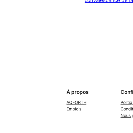
convalescence de l
À propos
Confi
AQFORTH
Politi
Emplois
Condit
Nous j