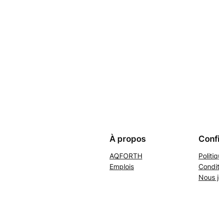
À propos
Confi
AQFORTH
Politi
Emplois
Condit
Nous j