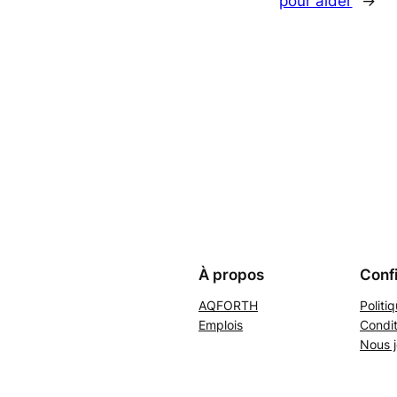
pour aider
→
À propos
Confi
AQFORTH
Politi
Emplois
Condit
Nous j