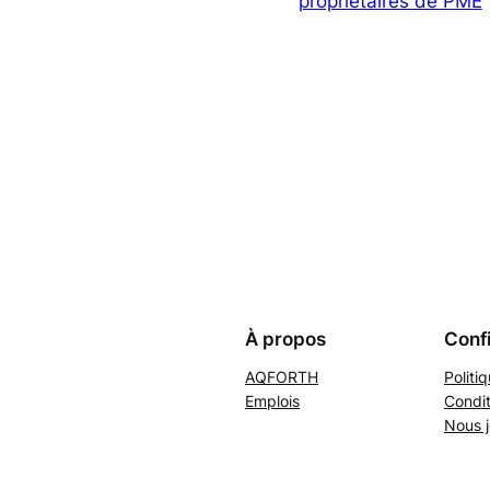
propriétaires de PME
À propos
Confi
AQFORTH
Politi
Emplois
Condit
Nous j