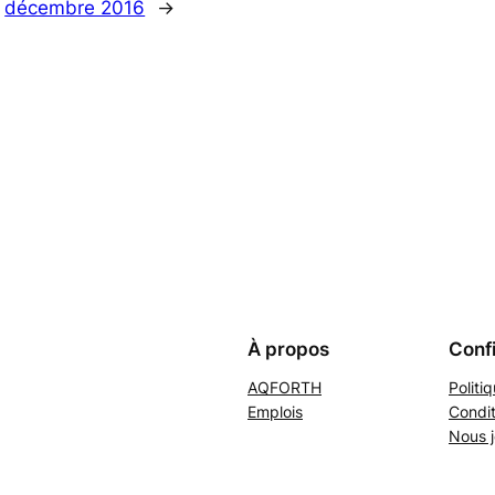
décembre 2016
→
À propos
Confi
AQFORTH
Politi
Emplois
Condit
Nous j