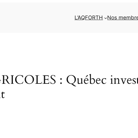
L’AQFORTH
Nos membr
OLES : Québec investit 
t