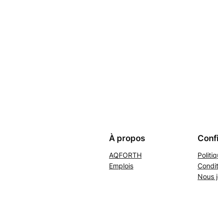
À propos
Confi
AQFORTH
Politi
Emplois
Condit
Nous j