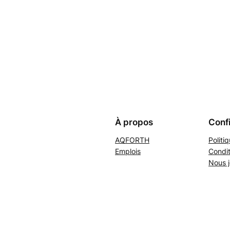
À propos
Confi
AQFORTH
Politi
Emplois
Condit
Nous j