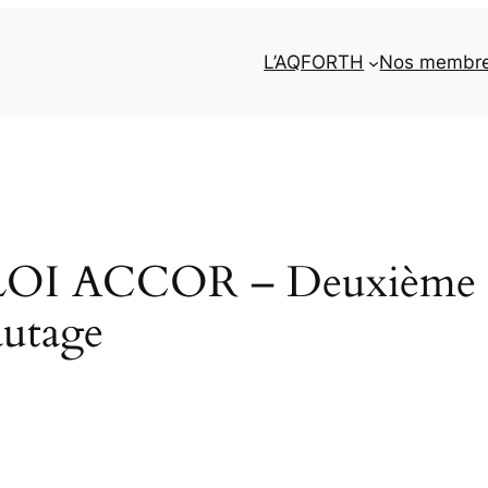
L’AQFORTH
Nos membr
 ACCOR – Deuxième édi
autage