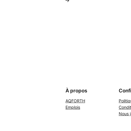
→
À propos
Confi
AQFORTH
Politi
Emplois
Condit
Nous j