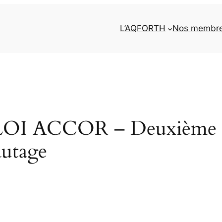
L’AQFORTH
Nos membr
 ACCOR – Deuxième édi
autage