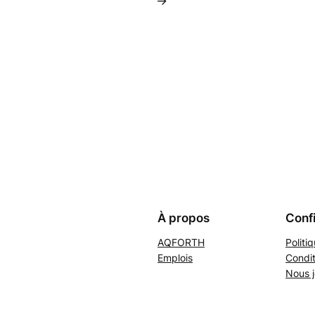
→
À propos
Confi
AQFORTH
Politi
Emplois
Condit
Nous j