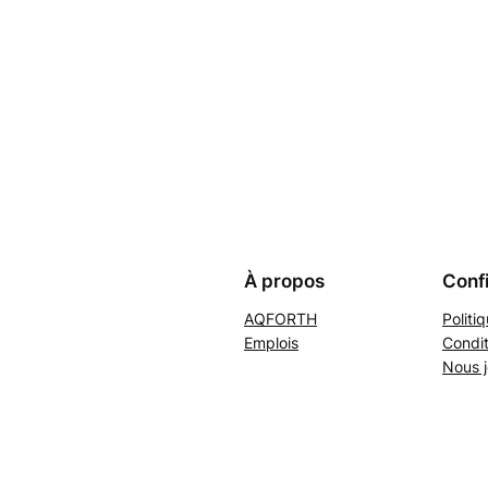
À propos
Confi
AQFORTH
Politi
Emplois
Condit
Nous j