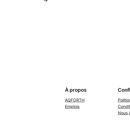
→
À propos
Confi
AQFORTH
Politi
Emplois
Condit
Nous j