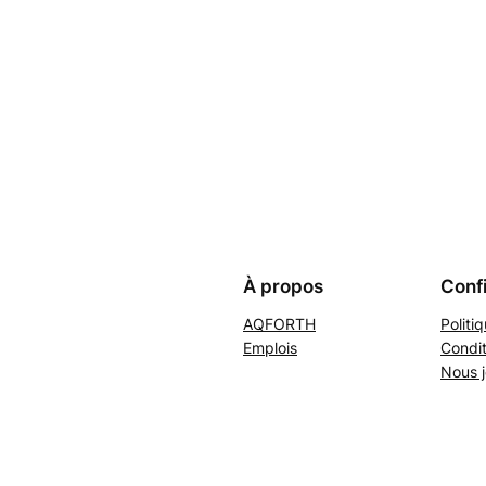
À propos
Confi
AQFORTH
Politi
Emplois
Condit
Nous j