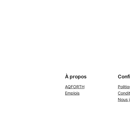
À propos
Confi
AQFORTH
Politi
Emplois
Condit
Nous j