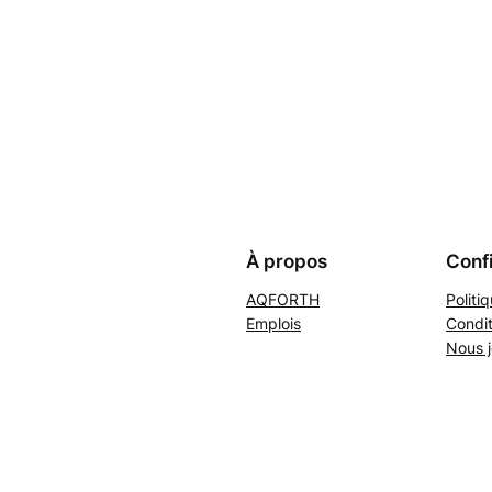
À propos
Confi
AQFORTH
Politi
Emplois
Condit
Nous j