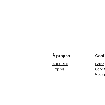
À propos
Confi
AQFORTH
Politi
Emplois
Condit
Nous j