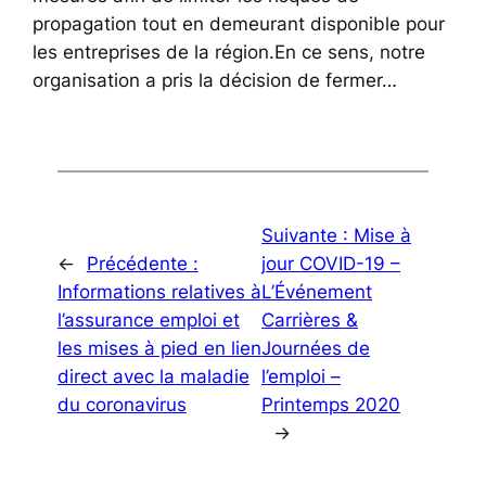
propagation tout en demeurant disponible pour
les entreprises de la région.En ce sens, notre
organisation a pris la décision de fermer…
Suivante :
Mise à
←
Précédente :
jour COVID-19 –
Informations relatives à
L’Événement
l’assurance emploi et
Carrières &
les mises à pied en lien
Journées de
direct avec la maladie
l’emploi –
du coronavirus
Printemps 2020
→