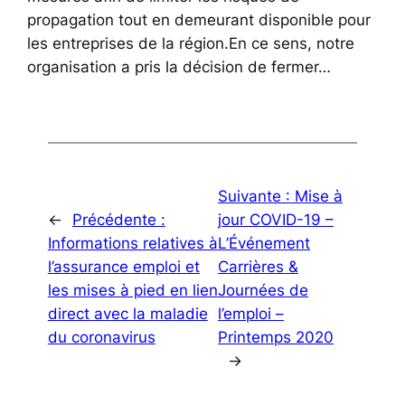
propagation tout en demeurant disponible pour
les entreprises de la région.En ce sens, notre
organisation a pris la décision de fermer…
Suivante :
Mise à
←
Précédente :
jour COVID-19 –
Informations relatives à
L’Événement
l’assurance emploi et
Carrières &
les mises à pied en lien
Journées de
direct avec la maladie
l’emploi –
du coronavirus
Printemps 2020
→