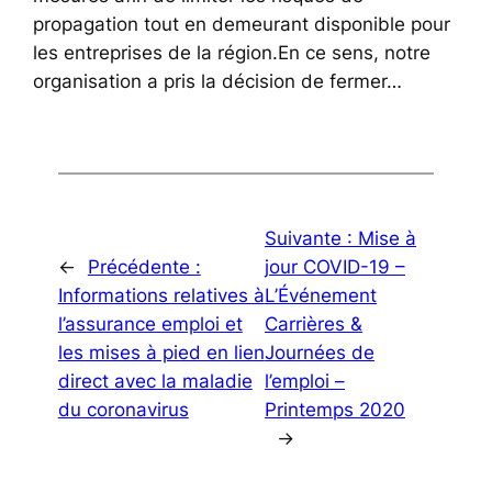
propagation tout en demeurant disponible pour
les entreprises de la région.En ce sens, notre
organisation a pris la décision de fermer…
Suivante :
Mise à
←
Précédente :
jour COVID-19 –
Informations relatives à
L’Événement
l’assurance emploi et
Carrières &
les mises à pied en lien
Journées de
direct avec la maladie
l’emploi –
du coronavirus
Printemps 2020
→