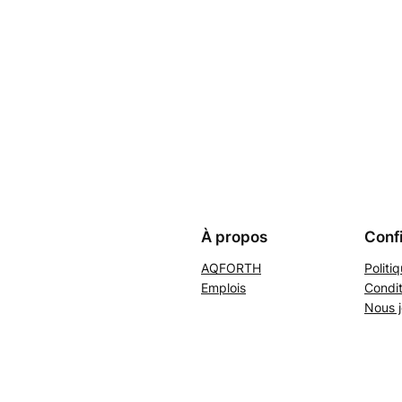
À propos
Confi
AQFORTH
Politi
Emplois
Condit
Nous j