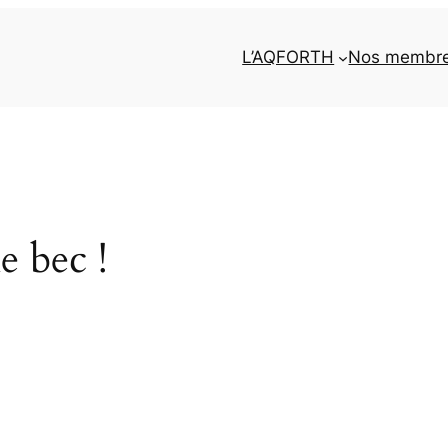
L’AQFORTH
Nos membr
e bec !