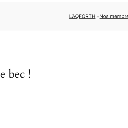
L’AQFORTH
Nos membr
e bec !