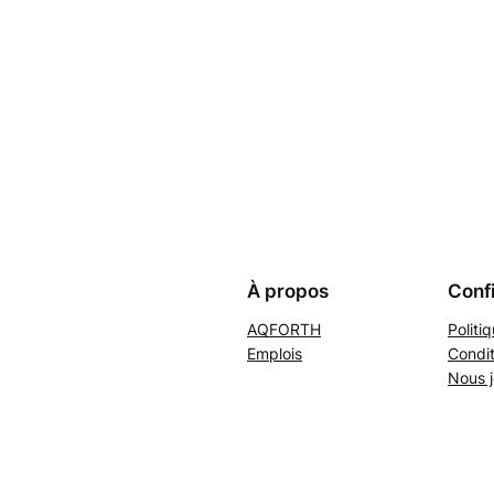
À propos
Confi
AQFORTH
Politi
Emplois
Condit
Nous j