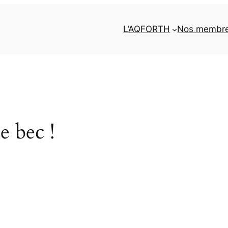
L’AQFORTH
Nos membr
e bec !