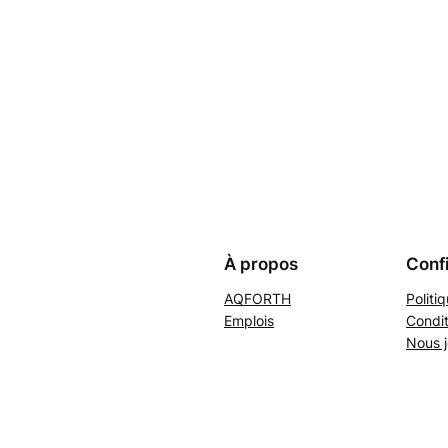
À propos
Confi
AQFORTH
Politi
Emplois
Condit
Nous j