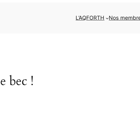
L’AQFORTH
Nos membr
e bec !