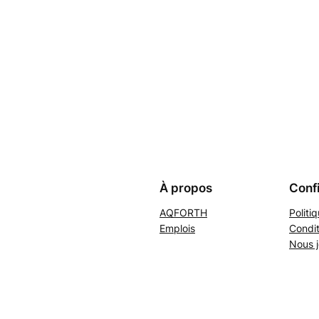
À propos
Confi
AQFORTH
Politi
Emplois
Condit
Nous j