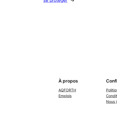
se protéger
→
À propos
Confi
AQFORTH
Politi
Emplois
Condit
Nous j