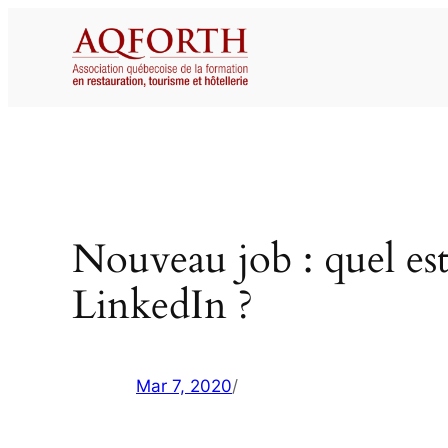
Aller
au
contenu
Nouveau job : quel es
LinkedIn ?
Mar 7, 2020
/