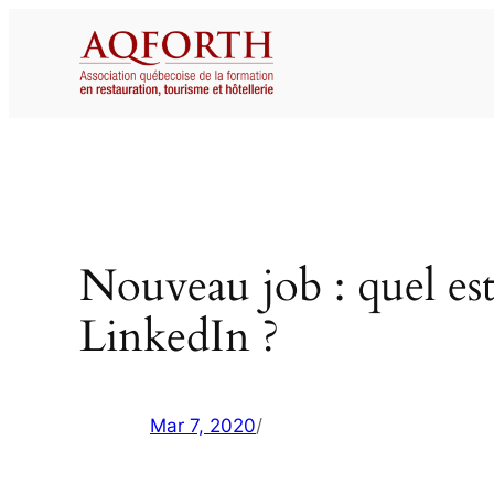
Aller
au
contenu
Nouveau job : quel es
LinkedIn ?
Mar 7, 2020
/