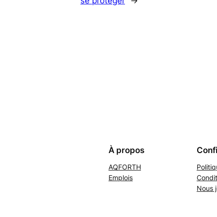
se protéger
→
À propos
Confi
AQFORTH
Politi
Emplois
Condit
Nous j