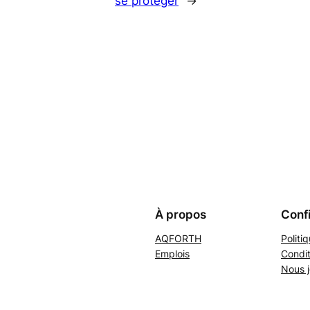
se protéger
→
À propos
Confi
AQFORTH
Politi
Emplois
Condit
Nous j