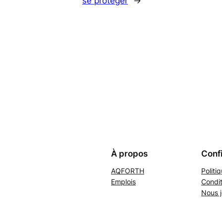
se protéger
→
À propos
Confi
AQFORTH
Politi
Emplois
Condit
Nous j