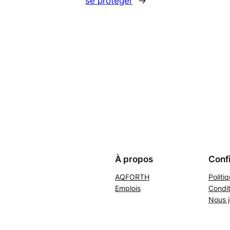
se protéger
→
À propos
Confi
AQFORTH
Politi
Emplois
Condit
Nous j