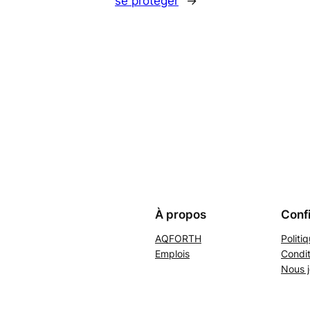
se protéger
→
À propos
Confi
AQFORTH
Politi
Emplois
Condit
Nous j