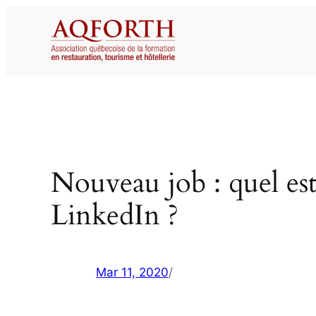
Aller
au
contenu
Nouveau job : quel es
LinkedIn ?
Mar 11, 2020
/