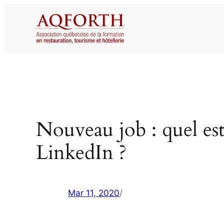
Aller
au
contenu
Nouveau job : quel es
LinkedIn ?
Mar 11, 2020
/