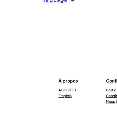
se protéger
→
À propos
Confi
AQFORTH
Politi
Emplois
Condit
Nous j