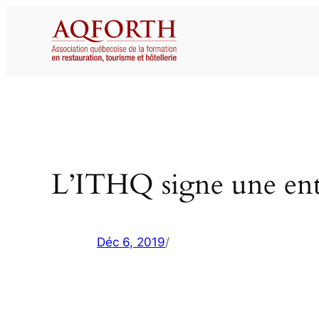
Aller
au
contenu
L’ITHQ signe une ente
Déc 6, 2019
/