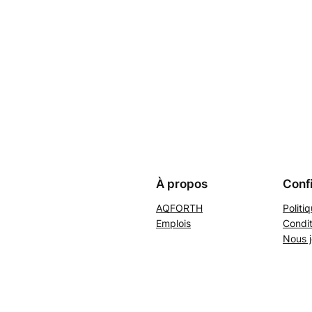
À propos
Confi
AQFORTH
Politi
Emplois
Condit
Nous j