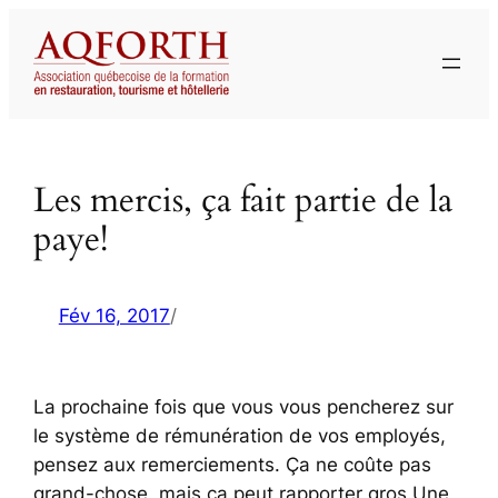
Aller
au
contenu
Les mercis, ça fait partie de la
paye!
Fév 16, 2017
/
La prochaine fois que vous vous pencherez sur
le système de rémunération de vos employés,
pensez aux remerciements. Ça ne coûte pas
grand-chose, mais ça peut rapporter gros.Une