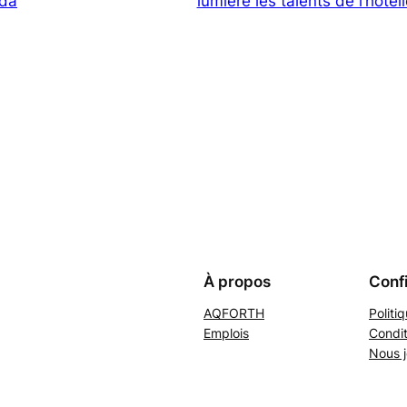
ada
lumière les talents de l’hôtell
À propos
Confi
AQFORTH
Politi
Emplois
Condit
Nous j