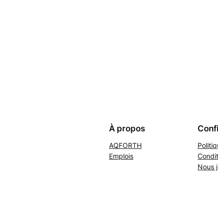
À propos
Confi
AQFORTH
Politi
Emplois
Condit
Nous j