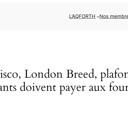
L’AQFORTH
Nos membr
cisco, London Breed, plaf
urants doivent payer aux fou