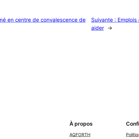
mé en centre de convalescence de
Suivante :
Emplois
aider
→
À propos
Confi
AQFORTH
Politi