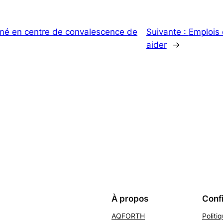
mé en centre de convalescence de
Suivante :
Emplois
aider
→
À propos
Confi
AQFORTH
Politi