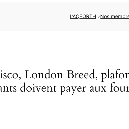
L’AQFORTH
Nos membr
cisco, London Breed, plaf
urants doivent payer aux fou