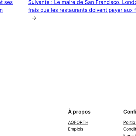
t ses
Suivante :
Le maire de San Francisco, Lond
on
frais que les restaurants doivent payer aux 
→
À propos
Confi
AQFORTH
Politi
Emplois
Condit
Nous j