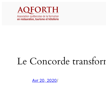
Aller
au
contenu
Le Concorde transfor
Avr 20, 2020
/