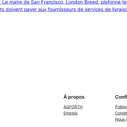
:
Le maire de San Francisco, London Breed, plafonne te
ts doivent payer aux fournisseurs de services de livrais
À propos
Confi
AQFORTH
Politi
Emplois
Condit
Nous j