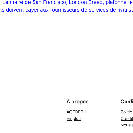
:
Le maire de San Francisco, London Breed, plafonne te
ts doivent payer aux fournisseurs de services de livrais
À propos
Confi
AQFORTH
Politi
Emplois
Condit
Nous j