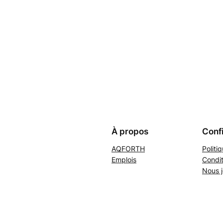
À propos
Confi
AQFORTH
Politi
Emplois
Condit
Nous j