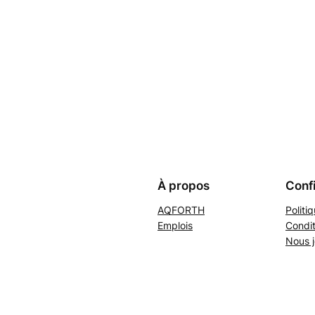
À propos
Confi
AQFORTH
Politi
Emplois
Condit
Nous j