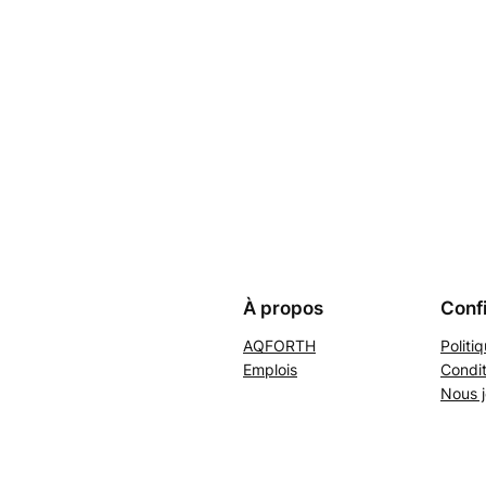
À propos
Confi
AQFORTH
Politi
Emplois
Condit
Nous j