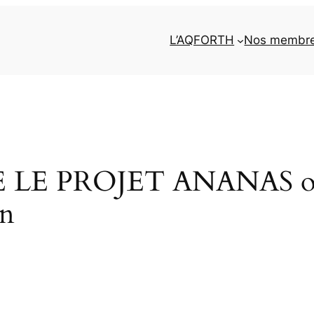
L’AQFORTH
Nos membr
E PROJET ANANAS ou c
on