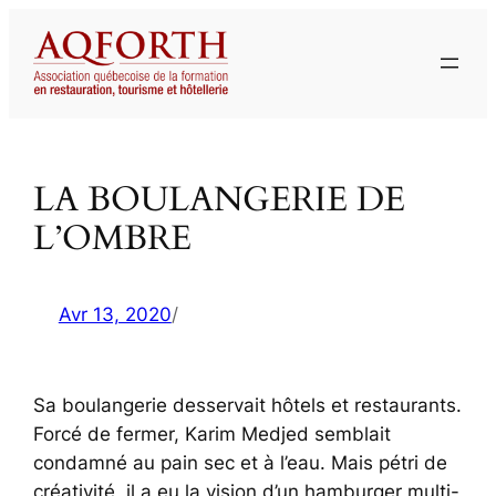
Aller
au
contenu
LA BOULANGERIE DE
L’OMBRE
Avr 13, 2020
/
Sa boulangerie desservait hôtels et restaurants.
Forcé de fermer, Karim Medjed semblait
condamné au pain sec et à l’eau. Mais pétri de
créativité, il a eu la vision d’un hamburger multi-