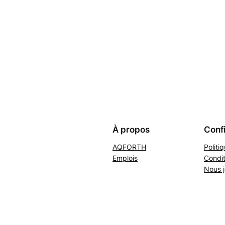
À propos
Confi
AQFORTH
Politi
Emplois
Condit
Nous j