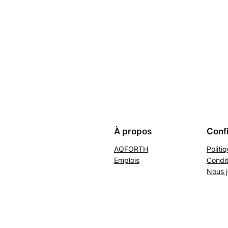
À propos
Confi
AQFORTH
Politi
Emplois
Condit
Nous j