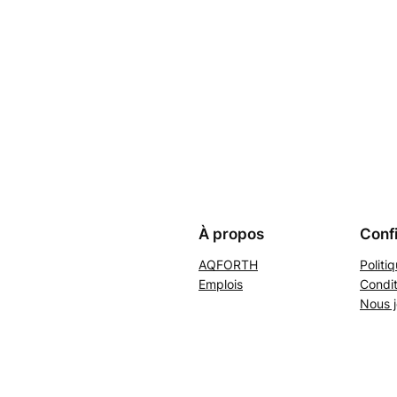
À propos
Confi
AQFORTH
Politi
Emplois
Condit
Nous j